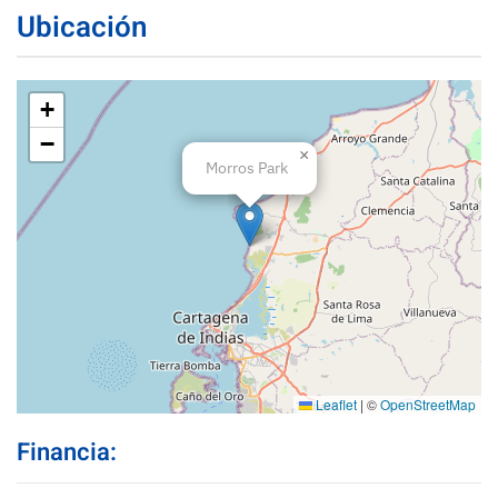
Ubicación
+
−
×
Morros Park
Leaflet
|
©
OpenStreetMap
Financia: