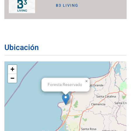
B3 LIVING
Ubicación
+
−
×
Foresta Reservado